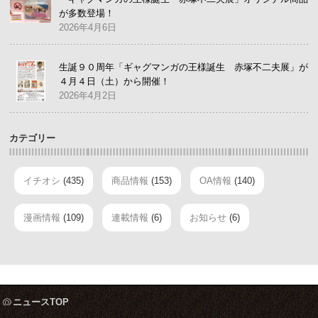
が多数登場！
2026年4月6日
生誕９０周年「ギャグマンガの王様誕生 赤塚不二夫展」が
４月４日（土）から開催！
2026年4月2日
カテゴリー
イチオシ
(435)
商品情報
(153)
OA情報
(140)
漫画情報
(109)
連載情報
(6)
お知らせ
(6)
ニュースTOP