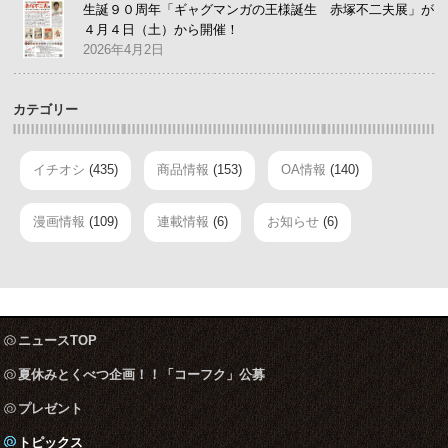
生誕９０周年「ギャグマンガの王様誕生 赤塚不二夫展」が
４月４日（土）から開催！
2026年4月2日
カテゴリー
イチオシ
(435)
商品情報
(153)
OA情報
(140)
漫画情報
(109)
連載情報
(6)
お知らせ
(6)
ニュースTOP
夏休みとくべつ企画！！「コーフク」公募
プレゼント
トピックス