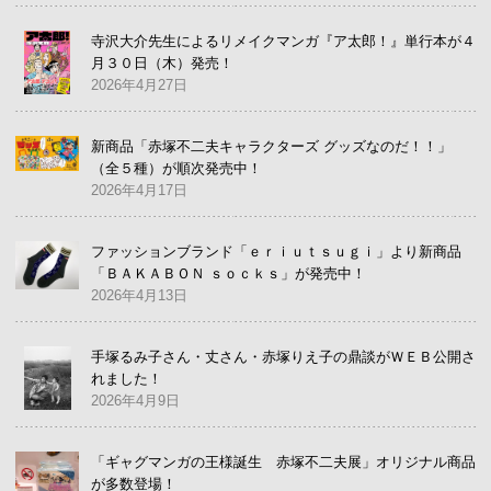
寺沢大介先生によるリメイクマンガ『ア太郎！』単行本が４
月３０日（木）発売！
2026年4月27日
新商品「赤塚不二夫キャラクターズ グッズなのだ！！」
（全５種）が順次発売中！
2026年4月17日
ファッションブランド「ｅｒｉｕｔｓｕｇｉ」より新商品
「ＢＡＫＡＢＯＮ ｓｏｃｋｓ」が発売中！
2026年4月13日
手塚るみ子さん・丈さん・赤塚りえ子の鼎談がＷＥＢ公開さ
れました！
2026年4月9日
「ギャグマンガの王様誕生 赤塚不二夫展」オリジナル商品
が多数登場！