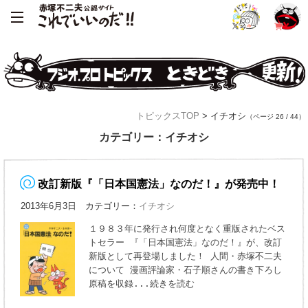
トピックスTOP
> イチオシ
（ページ 26 / 44）
カテゴリー：イチオシ
改訂新版『「日本国憲法」なのだ！』が発売中！
2013年6月3日 カテゴリー：
イチオシ
１９８３年に発行され何度となく重版されたベス
トセラー 『「日本国憲法」なのだ！』が、改訂
新版として再登場しました！ 人間・赤塚不二夫
について 漫画評論家・石子順さんの書き下ろし
原稿を収録
...続きを読む