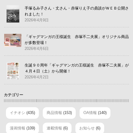
手塚るみ子さん・丈さん・赤塚りえ子の鼎談がＷＥＢ公開さ
れました！
2026年4月9日
「ギャグマンガの王様誕生 赤塚不二夫展」オリジナル商品
が多数登場！
2026年4月6日
生誕９０周年「ギャグマンガの王様誕生 赤塚不二夫展」が
４月４日（土）から開催！
2026年4月2日
カテゴリー
イチオシ
(435)
商品情報
(153)
OA情報
(140)
漫画情報
(109)
連載情報
(6)
お知らせ
(6)