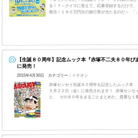
る！？～クイズに答えて、応募登録するだけで、
相当！１９０万円分の旅行券が当たるのだ～ 「
【生誕８０周年】記念ムック本『赤塚不二夫８０年ぴ
に発売！
2015年4月30日 カテゴリー：
イチオシ
赤塚センセイ生誕８０周年を記念したムック本 
５月２２日（金）に発売されます！ 赤塚センセ
と、 その８０年をまるごとまとめた、貴重な１