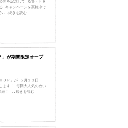
公開を記念して 監督・ＦＲ
る キャンペーンを実施中で
で
...続きを読む
Ｐ」が期間限定オープ
ＨＯＰ」が ５月１３日
します！ 毎回大人気のぬい
集結！
...続きを読む