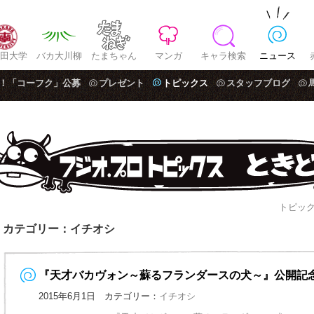
田大学
バカ大川柳
たまちゃん
マンガ
キャラ検索
ニュース
！「コーフク」公募
プレゼント
トピックス
スタッフブログ
トピック
カテゴリー：イチオシ
『天才バカヴォン～蘇るフランダースの犬～』公開記
2015年6月1日 カテゴリー：
イチオシ