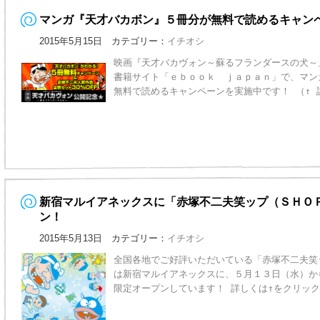
マンガ『天才バカボン』５冊分が無料で読めるキャン
2015年5月15日 カテゴリー：
イチオシ
映画『天才バカヴォン～蘇るフランダースの犬～
書籍サイト「ｅｂｏｏｋ ｊａｐａｎ」で、マン
無料で読めるキャンペーンを実施中です！ （↑ 
新宿マルイアネックスに「赤塚不二夫笑ップ（ＳＨＯ
ン！
2015年5月13日 カテゴリー：
イチオシ
全国各地でご好評いただいている「赤塚不二夫笑
は新宿マルイアネックスに、５月１３日（水）か
限定オープンしています！ 詳しくは↑をクリック