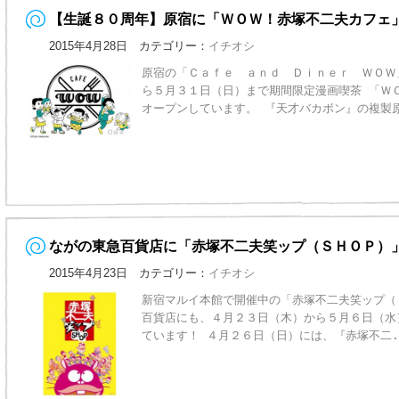
【生誕８０周年】原宿に「ＷＯＷ！赤塚不二夫カフェ
2015年4月28日 カテゴリー：
イチオシ
原宿の「Ｃａｆｅ ａｎｄ Ｄｉｎｅｒ ＷＯＷ
ら５月３１日（日）まで期間限定漫画喫茶 「Ｗ
オープンしています。 『天才バカボン』の複製
ながの東急百貨店に「赤塚不二夫笑ップ（ＳＨＯＰ）
2015年4月23日 カテゴリー：
イチオシ
新宿マルイ本館で開催中の「赤塚不二夫笑ップ（
百貨店にも、４月２３日（木）から５月６日（水
ています！ ４月２６日（日）には、『赤塚不二