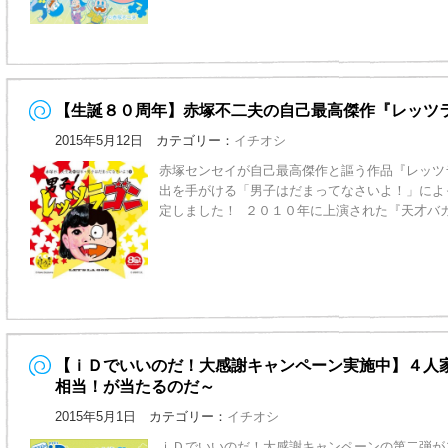
【生誕８０周年】赤塚不二夫の自己最高傑作『レッツ
2015年5月12日 カテゴリー：
イチオシ
赤塚センセイが自己最高傑作と謳う作品『レッツ
出を手がける「男子はだまってなさいよ！」によ
定しました！ ２０１０年に上演された『天才バ
【ｉＤでいいのだ！大感謝キャンペーン実施中】４人
相当！が当たるのだ～
2015年5月1日 カテゴリー：
イチオシ
ｉＤでいいのだ！大感謝キャンペーンの第二弾が