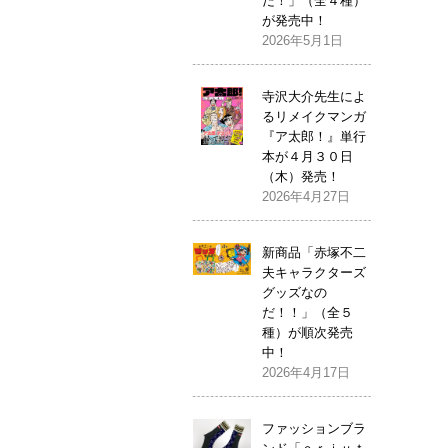
だ！」（全４種）
が発売中！
2026年5月1日
寺沢大介先生によ
るリメイクマンガ
『ア太郎！』単行
本が４月３０日
（木）発売！
2026年4月27日
新商品「赤塚不二
夫キャラクターズ
グッズなの
だ！！」（全５
種）が順次発売
中！
2026年4月17日
ファッションブラ