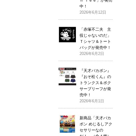
ｎ Ｔｅｅ」が発売
中！
2026年6月12日
「赤塚不二夫 主
役じゃないのだ」
Ｔシャツ＆トート
バッグが発売中！
2026年6月2日
『天才バカボン』
『おそ松くん』の
トランクス＆ボク
サーブリーフが発
売中！
2026年6月1日
新商品「天才バカ
ボン めじるしアク
セサリーなの