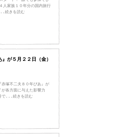
４人家族１０年分の国内旅行
...続きを読む
あ』が５月２２日（金）
『赤塚不二夫８０年ぴあ』が
イが各方面に与えた影響力
冊で
...続きを読む