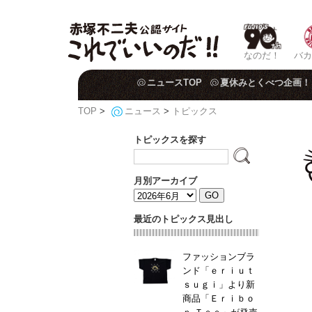
なのだ！
バカ
ニュースTOP
夏休みとくべつ企画！
TOP
>
ニュース
>
トピックス
トピックスを探す
月別アーカイブ
最近のトピックス見出し
ファッションブラ
ンド「ｅｒｉｕｔ
ｓｕｇｉ」より新
商品「Ｅｒｉｂｏ