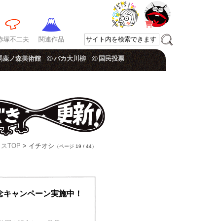
赤塚不二夫
関連作品
馬鹿ノ森美術館
バカ大川柳
国民投票
スTOP
> イチオシ
（ページ 19 / 44）
念キャンペーン実施中！