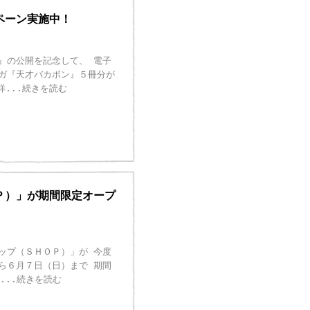
ペーン実施中！
』の公開を記念して、 電子
ガ『天才バカボン』５冊分が
詳
...続きを読む
Ｐ）」が期間限定オープ
ップ（ＳＨＯＰ）」が 今度
ら６月７日（日）まで 期間
...続きを読む