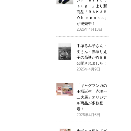
ンド「ｅｒｉｕｔ
ｓｕｇｉ」より新
商品「ＢＡＫＡＢ
ＯＮ ｓｏｃｋｓ」
が発売中！
2026年4月13日
手塚るみ子さん・
丈さん・赤塚りえ
子の鼎談がＷＥＢ
公開されました！
2026年4月9日
「ギャグマンガの
王様誕生 赤塚不
二夫展」オリジナ
ル商品が多数登
場！
2026年4月6日