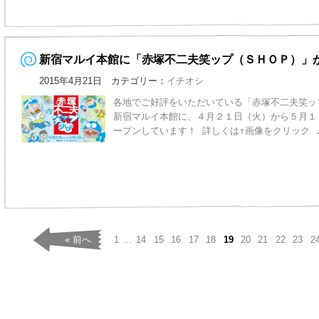
新宿マルイ本館に「赤塚不二夫笑ップ（ＳＨＯＰ）」
2015年4月21日 カテゴリー：
イチオシ
各地でご好評をいただいている「赤塚不二夫笑ッ
新宿マルイ本館に、４月２１日（火）から５月１
ープンしています！ 詳しくは↑画像をクリック
…
« 前へ
1
14
15
16
17
18
19
20
21
22
23
2