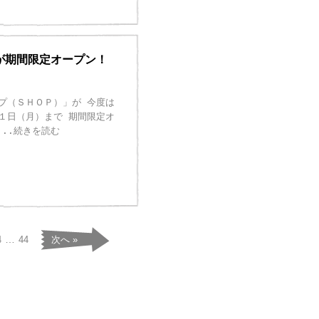
が期間限定オープン！
プ（ＳＨＯＰ）」が 今度は
１日（月）まで 期間限定オ
...続きを読む
…
4
44
次へ »