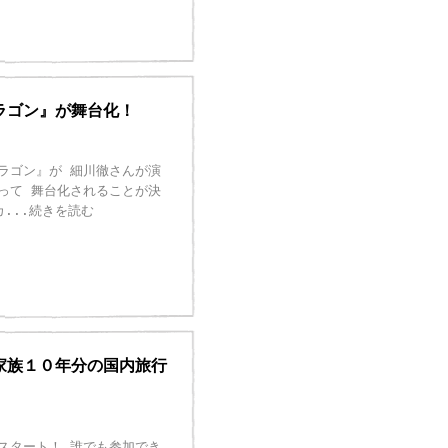
ラゴン』が舞台化！
ラゴン』が 細川徹さんが演
って 舞台化されることが決
カ
...続きを読む
家族１０年分の国内旅行
スタート！ 誰でも参加でき