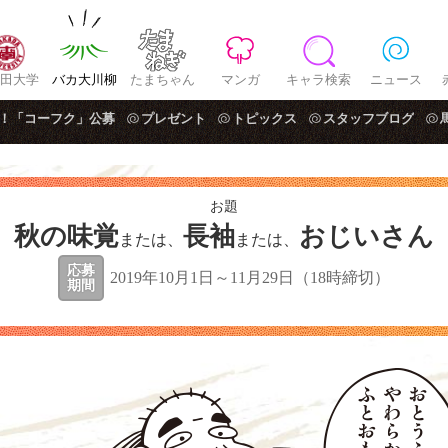
田大学
バカ大川柳
たまちゃん
マンガ
キャラ検索
ニュース
！「コーフク」公募
プレゼント
トピックス
スタッフブログ
お題
秋の味覚
長袖
おじいさん
または、
または、
応募
2019年10月1日～11月29日（18時締切）
期間