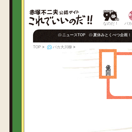
なのだ！
バカ
ニュースTOP
夏休みとくべつ企画！
TOP
>
バカ大川柳
>
第７回