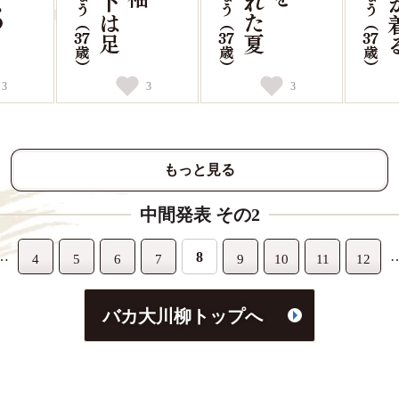
3
3
3
もっと見る
中間発表 その2
…
8
4
5
6
7
9
10
11
12
バカ大川柳トップへ