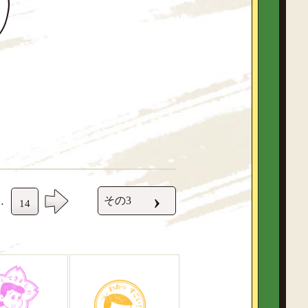
›
その3
…
14