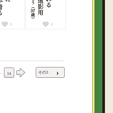
3
3
›
その3
…
14