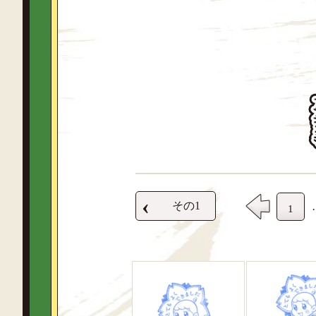
‹
その1
1