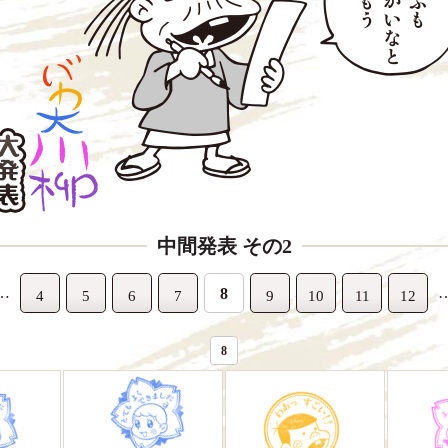
中間発表 その2
…
8
4
5
6
7
9
10
11
12
8