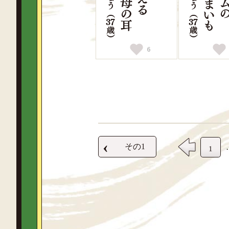
6
‹
その1
1