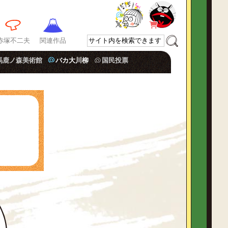
赤塚不二夫
関連作品
馬鹿ノ森美術館
バカ大川柳
国民投票