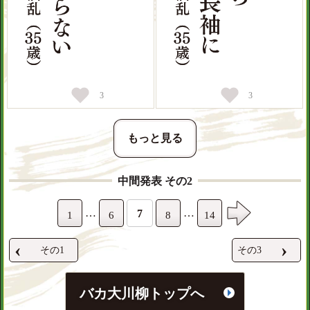
3
3
もっと見る
中間発表 その2
…
…
7
1
6
8
14
‹
›
その1
その3
バカ大川柳トップへ