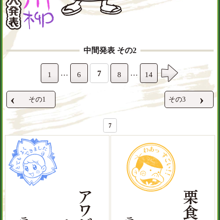
中間発表 その2
…
…
7
1
6
8
14
‹
›
その1
その3
7