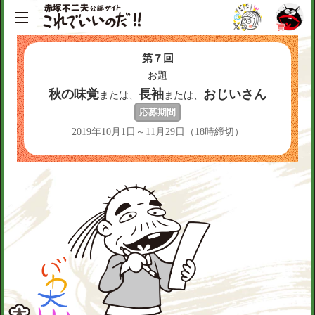
第７回
お題
秋の味覚
長袖
おじいさん
または、
または、
応募期間
2019年10月1日～11月29日（18時締切）