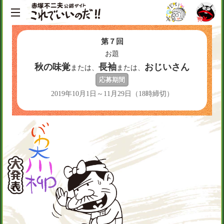
第７回
お題
秋の味覚
長袖
おじいさん
または、
または、
応募期間
2019年10月1日～11月29日（18時締切）