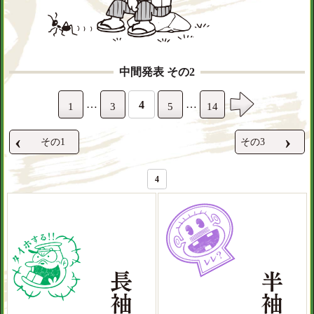
中間発表 その2
…
…
4
1
3
5
14
‹
›
その1
その3
4