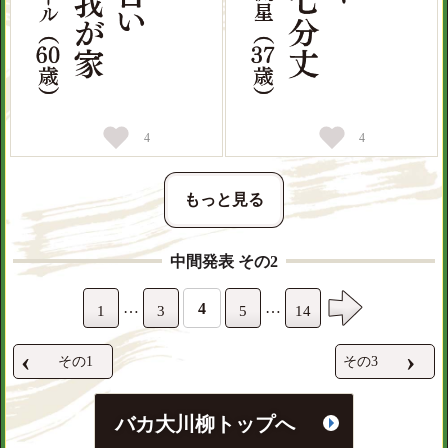
4
4
もっと見る
中間発表 その2
…
…
4
1
3
5
14
‹
›
その1
その3
バカ大川柳トップへ