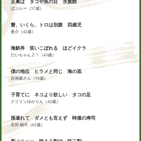
足裏は タコや魚の目 水族館
ぽぷらー
（57歳）
蟹、いくら、トロは別腹 四歳児
蒼介
（42歳）
海鮮丼 笑いこぼれる ほどイクラ
だいちゃんＺ！
（43歳）
僕の地位 ヒラメと同じ 海の底
自画爺さん
（34歳）
子育てに ネコより欲しい タコの足
クリリンゆかりん
（42歳）
孫連れて ダメとも言えず 時価の寿司
安田 蝸牛
（62歳）