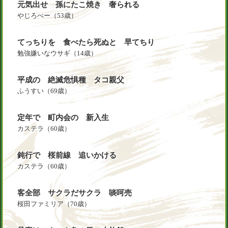
元気出せ 孫にたこ焼き 奢られる
やじろべー
（53歳）
てっちりを 食べたら死ぬと 早てちり
勉強嫌いなウサギ
（14歳）
平成の 絶滅危惧種 タコ親父
ふうすい
（69歳）
定年で 町内会の 新入生
カステラ
（60歳）
鈍行で 桜前線 追いかける
カステラ
（60歳）
客全部 サクラだサクラ 啖呵売
桜田ファミリア
（70歳）