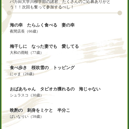
バカ田大学川柳学部の諸君、たくさんのご応募ありがと
う！！
次回も奮って参加するべし！
海の幸 たらふく食べる 妻の幸
夜間店長
（66歳）
梅干しに なった妻でも 愛してる
大和の雨蛙
（77歳）
食べ歩き 桜吹雪の トッピング
にゃま
（28歳）
おばあちゃん タピオカ獲れるの 海じゃない
シュラスコ
（30歳）
晩酌の 刺身をミケと 半分こ
ばいなりい
（59歳）