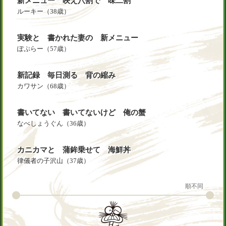
新メニュー 映え八割で 味二割
ルーキー
（38歳）
実験と 書かれた妻の 新メニュー
ぽぷらー
（57歳）
新記録 毎日測る 背の縮み
カワサン
（68歳）
書いてない 書いてないけど 俺の蟹
なべしょうぐん
（36歳）
カニカマと 蒲鉾乗せて 海鮮丼
律儀者の子沢山
（37歳）
順不同