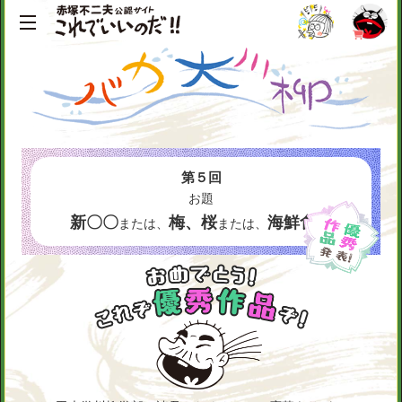
第５回
お題
新〇〇
梅、桜
海鮮食材
または、
または、