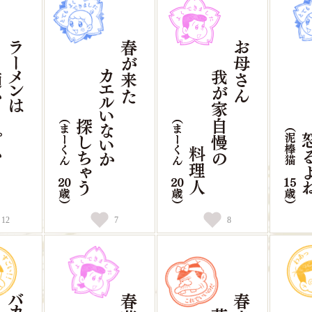
12
7
8