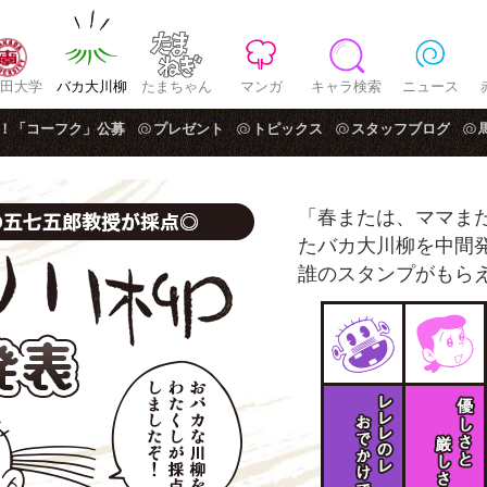
田大学
バカ大川柳
たまちゃん
マンガ
キャラ検索
ニュース
！「コーフク」公募
プレゼント
トピックス
スタッフブログ
「春または、ママま
たバカ大川柳を中間
誰のスタンプがもら