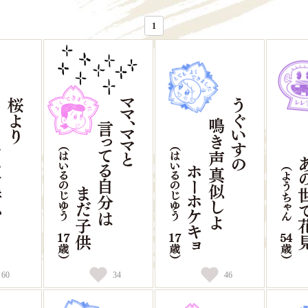
1
60
34
46