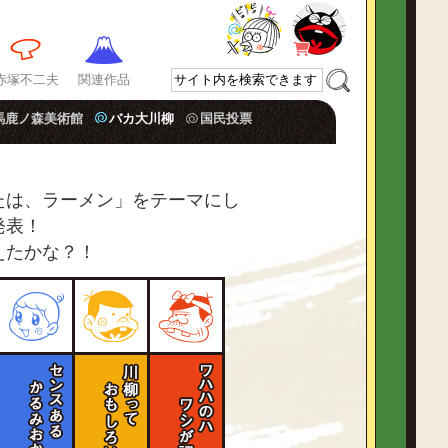
赤塚不二夫
関連作品
馬鹿ノ森美術館
バカ大川柳
国民投票
たは、ラーメン」をテーマにし
発表！
えたかな？！