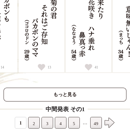
14
13
41
もっと見る
中間発表 その1
…
1
2
3
4
5
49