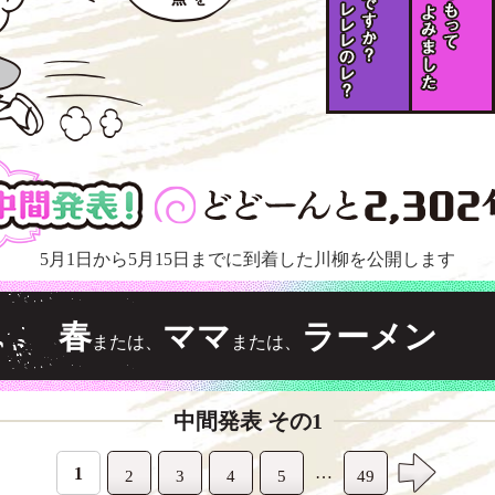
5月1日から5月15日までに
到着した川柳を公開します
春
ママ
ラーメン
または、
または、
中間発表 その1
…
1
2
3
4
5
49