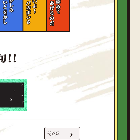
›
その2