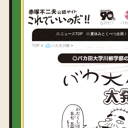
なのだ！
バカ
ニュースTOP
夏休みとくべつ企画！
TOP
>
バカ大川柳
>