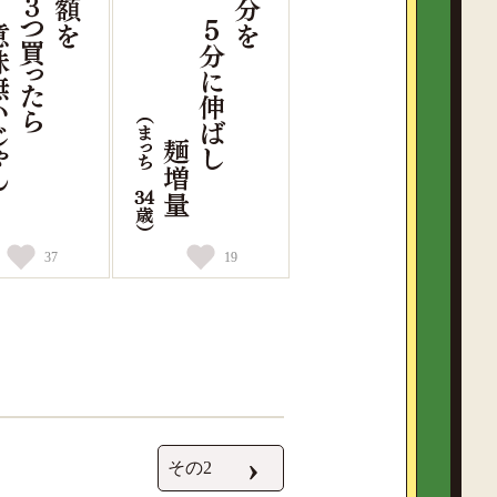
37
19
›
その2