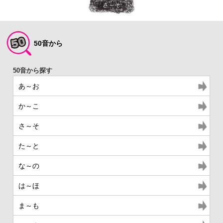
さ～そ
50音から
あ～お
か～こ
さ～そ
た～と
な～の
は～ほ
ま～も