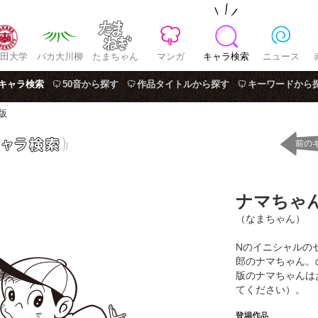
田大学
バカ大川柳
たまちゃん
マンガ
キャラ検索
ニュース
キャラ検索
50音から探す
作品タイトルから探す
キーワードから
版
前の
ナマちゃ
（なまちゃん）
Nのイニシャルの
郎のナマちゃん。
版のナマちゃんは
てください）。