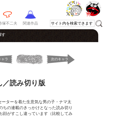
赤塚不二夫
関連作品
探す
キャラ
な～の
次のキャラ
ん／読み切り版
セーターを着た生意気な男の子・ナマ太
のちの連載のきっかけとなった読み切り
お顔がすこし違っています（比較してみ