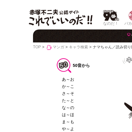
なのだ！
バカ
TOP
>
マンガ
>
キャラ検索
> ナマちゃん／読み切り
50音から
あ～お
か～こ
さ～そ
た～と
な～の
は～ほ
ま～も
や～よ