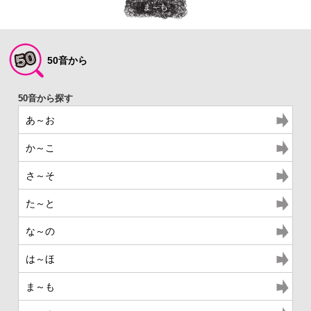
ま～も
50音から
あ～お
か～こ
さ～そ
た～と
な～の
は～ほ
ま～も