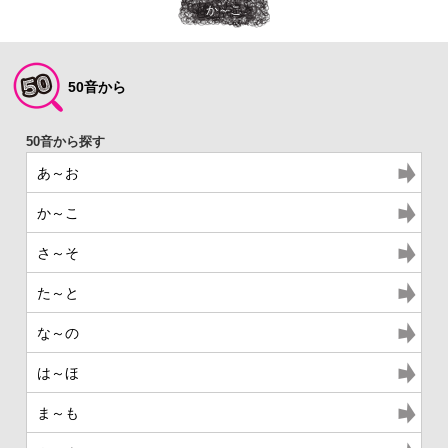
か～こ
50音から
あ～お
か～こ
さ～そ
た～と
な～の
は～ほ
ま～も