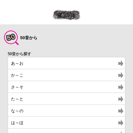
か～こ
50音から
あ～お
か～こ
さ～そ
た～と
な～の
は～ほ