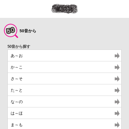
た～と
50音から
あ～お
か～こ
さ～そ
た～と
な～の
は～ほ
ま～も