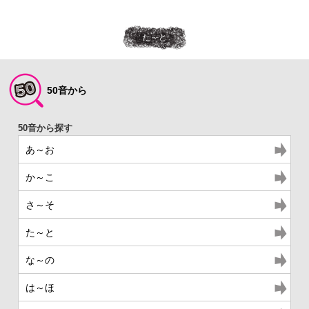
た～と
50音から
あ～お
か～こ
さ～そ
た～と
な～の
は～ほ