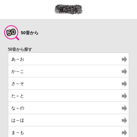
た～と
50音から
あ～お
か～こ
さ～そ
た～と
な～の
は～ほ
ま～も