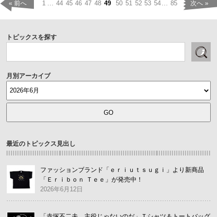
…
…
« 前へ
1
44
45
46
47
48
49
50
51
52
53
54
85
次へ »
トピックスを探す
月別アーカイブ
最近のトピックス見出し
ファッションブランド「ｅｒｉｕｔｓｕｇｉ」より新商品
「Ｅｒｉｂｏｎ Ｔｅｅ」が発売中！
2026年6月12日
「赤塚不二夫 主役じゃないのだ」Ｔシャツ＆トートバッグ