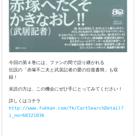
今回の第４巻には、ファンの間で語り継がれる
伝説の「赤塚不二夫と武居記者の愛の往復書簡」も収
録！
未読の方は、この機会にぜひ手にとってみてください！
詳しくはコチラ
http://www.fukkan.com/fk/CartSearchDetail?
i_no=68321036