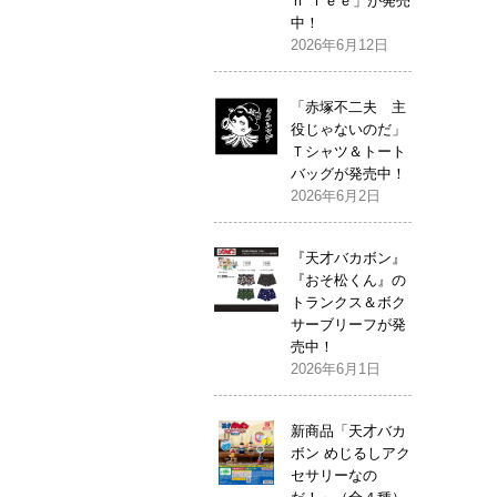
ｎ Ｔｅｅ」が発売
中！
2026年6月12日
「赤塚不二夫 主
役じゃないのだ」
Ｔシャツ＆トート
バッグが発売中！
2026年6月2日
『天才バカボン』
『おそ松くん』の
トランクス＆ボク
サーブリーフが発
売中！
2026年6月1日
新商品「天才バカ
ボン めじるしアク
セサリーなの