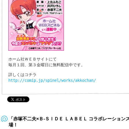
ホーム社ＷＥＢサイトにて
毎月１回、第３金曜日に無料配信中です。
詳しくはコチラ
http://comip.jp/spinel/works/akkochan/
「赤塚不二夫×Ｂ‐ＳＩＤＥ ＬＡＢＥＬ コラボレーショ
場！