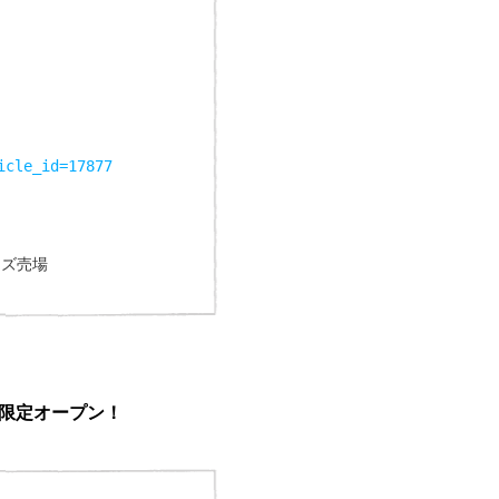
icle_id=17877
ッズ売場
限定オープン！