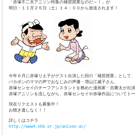
「赤塚不二夫アニソン特集の補習授業なのだ～！」が
明日・１１月２６日（土）１４：００から放送されます！
今年６月に赤塚りえ子がゲスト出演した回の「補習授業」として
バカボンのママの声でおなじみの声優・増山江威子さん、
赤塚センセイのチーフアシスタントを務めた漫画家・吉勝太が出
赤塚アニソンを流しながら、赤塚センセイや赤塚作品についてト
現在リクエストも募集中！
お聴き逃しなく！！
詳しくはコチラ
http://www4.nhk.or.jp/anison-ac/