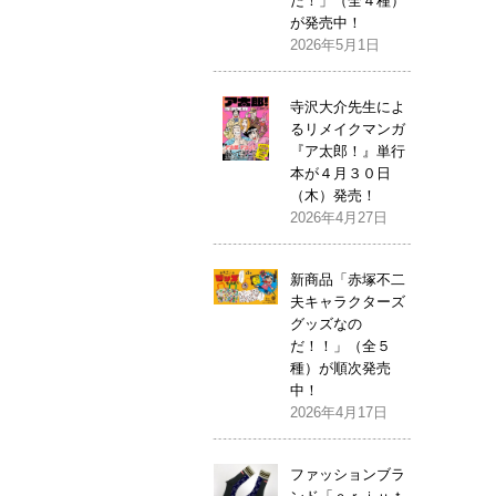
だ！」（全４種）
が発売中！
2026年5月1日
寺沢大介先生によ
るリメイクマンガ
『ア太郎！』単行
本が４月３０日
（木）発売！
2026年4月27日
新商品「赤塚不二
夫キャラクターズ
グッズなの
だ！！」（全５
種）が順次発売
中！
2026年4月17日
ファッションブラ