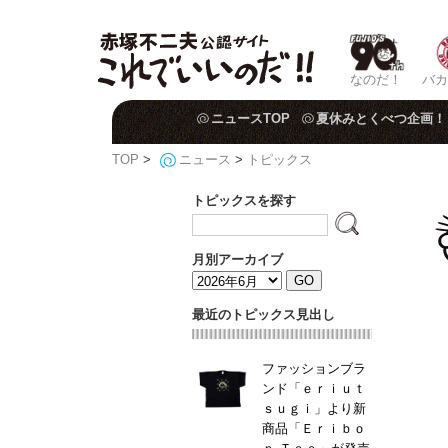
なのだ！
バカ
ニュースTOP
夏休みとくべつ企画！
TOP
>
ニュース
>
トピックス
トピックスを探す
月別アーカイブ
最近のトピックス見出し
ファッションブラ
ンド「ｅｒｉｕｔ
ｓｕｇｉ」より新
商品「Ｅｒｉｂｏ