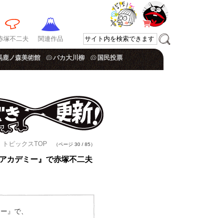
赤塚不二夫
関連作品
馬鹿ノ森美術館
バカ大川柳
国民投票
トピックスTOP
（ページ 30 / 85）
アカデミー』で赤塚不二夫
ミー』で、