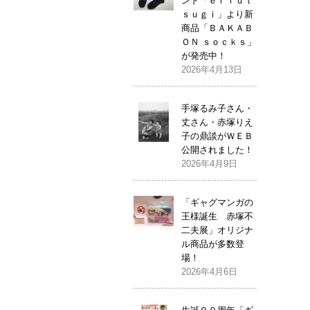
ンド「ｅｒｉｕｔ
ｓｕｇｉ」より新
商品「ＢＡＫＡＢ
ＯＮ ｓｏｃｋｓ」
が発売中！
2026年4月13日
手塚るみ子さん・
丈さん・赤塚りえ
子の鼎談がＷＥＢ
公開されました！
2026年4月9日
「ギャグマンガの
王様誕生 赤塚不
二夫展」オリジナ
ル商品が多数登
場！
2026年4月6日