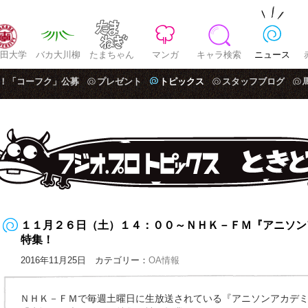
田大学
バカ大川柳
たまちゃん
マンガ
キャラ検索
ニュース
！「コーフク」公募
プレゼント
トピックス
スタッフブログ
１１月２６日（土）１４：００～ＮＨＫ－ＦＭ『アニソン
特集！
2016年11月25日 カテゴリー：
OA情報
ＮＨＫ－ＦＭで毎週土曜日に生放送されている『アニソンアカデ