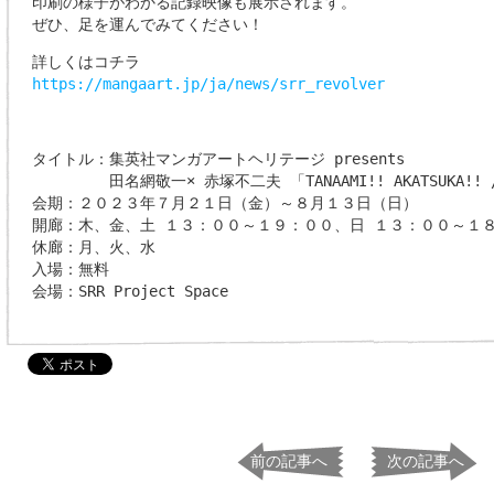
印刷の様子がわかる記録映像も展示されます。
ぜひ、足を運んでみてください！
詳しくはコチラ
https://mangaart.jp/ja/news/srr_revolver
タイトル：集英社マンガアートヘリテージ presents
田名網敬一× 赤塚不二夫 「TANAAMI!! AKATSUKA!! / 
会期：２０２３年７月２１日（金）～８月１３日（日）
開廊：木、金、土 １３：００～１９：００、日 １３：００～１
休廊：月、火、水
入場：無料
会場：SRR Project Space
前の記事へ
次の記事へ