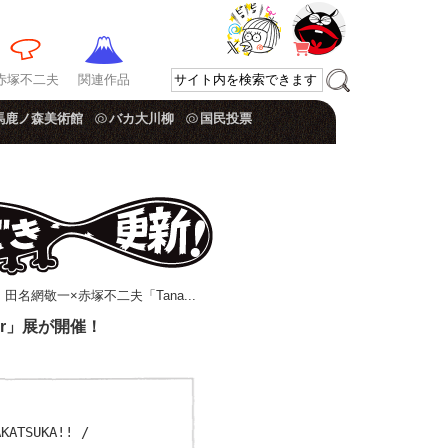
赤塚不二夫
関連作品
馬鹿ノ森美術館
バカ大川柳
国民投票
 田名網敬一×赤塚不二夫「Tana...
lver」展が開催！
TSUKA!! /