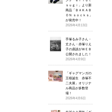
ンド「ｅｒｉｕｔ
ｓｕｇｉ」より新
商品「ＢＡＫＡＢ
ＯＮ ｓｏｃｋｓ」
が発売中！
2026年4月13日
手塚るみ子さん・
丈さん・赤塚りえ
子の鼎談がＷＥＢ
公開されました！
2026年4月9日
「ギャグマンガの
王様誕生 赤塚不
二夫展」オリジナ
ル商品が多数登
場！
2026年4月6日