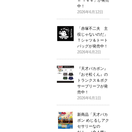
ｎ Ｔｅｅ」が発売
中！
2026年6月12日
「赤塚不二夫 主
役じゃないのだ」
Ｔシャツ＆トート
バッグが発売中！
2026年6月2日
『天才バカボン』
『おそ松くん』の
トランクス＆ボク
サーブリーフが発
売中！
2026年6月1日
新商品「天才バカ
ボン めじるしアク
セサリーなの