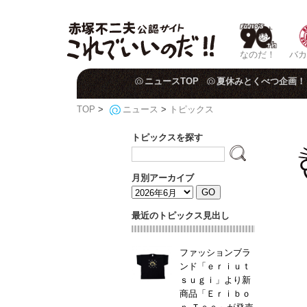
なのだ！
バカ
ニュースTOP
夏休みとくべつ企画！
TOP
>
ニュース
>
トピックス
トピックスを探す
月別アーカイブ
最近のトピックス見出し
ファッションブラ
ンド「ｅｒｉｕｔ
ｓｕｇｉ」より新
商品「Ｅｒｉｂｏ