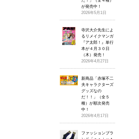
だ！」（全４種）
が発売中！
2026年5月1日
寺沢大介先生によ
るリメイクマンガ
『ア太郎！』単行
本が４月３０日
（木）発売！
2026年4月27日
新商品「赤塚不二
夫キャラクターズ
グッズなの
だ！！」（全５
種）が順次発売
中！
2026年4月17日
ファッションブラ