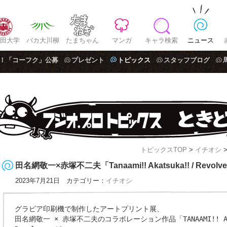
田大学
バカ大川柳
たまちゃん
マンガ
キャラ検索
ニュース
！「コーフク」公募
プレゼント
トピックス
スタッフブログ
トピックスTOP
>
イチオシ
>
田名網敬一×赤塚不二夫「Tanaami!! Akatsuka!! / Revo
2023年7月21日 カテゴリー：
イチオシ
グラビア印刷機で制作したアートプリント展、
田名網敬一 × 赤塚不二夫のコラボレーション作品「TANAAMI!! AKA