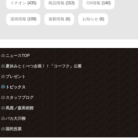
イチオシ
(435)
商品情報
(153)
OA情報
(140)
漫画情報
(109)
連載情報
(6)
お知らせ
(6)
ニュースTOP
夏休みとくべつ企画！！「コーフク」公募
プレゼント
トピックス
スタッフブログ
馬鹿ノ森美術館
バカ大川柳
国民投票