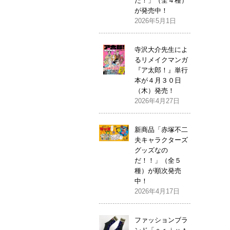
だ！」（全４種）
が発売中！
2026年5月1日
寺沢大介先生によ
るリメイクマンガ
『ア太郎！』単行
本が４月３０日
（木）発売！
2026年4月27日
新商品「赤塚不二
夫キャラクターズ
グッズなの
だ！！」（全５
種）が順次発売
中！
2026年4月17日
ファッションブラ