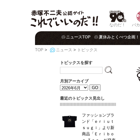
なのだ！
バカ
ニュースTOP
夏休みとくべつ企画！
TOP
>
ニュース
>
トピックス
トピックスを探す
月別アーカイブ
最近のトピックス見出し
ファッションブラ
ンド「ｅｒｉｕｔ
ｓｕｇｉ」より新
商品「Ｅｒｉｂｏ