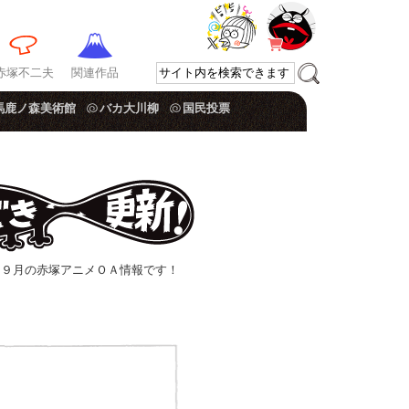
赤塚不二夫
関連作品
馬鹿ノ森美術館
バカ大川柳
国民投票
 ９月の赤塚アニメＯＡ情報です！