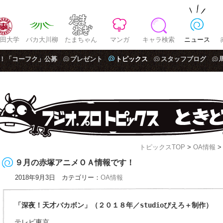
田大学
バカ大川柳
たまちゃん
マンガ
キャラ検索
ニュース
！「コーフク」公募
プレゼント
トピックス
スタッフブログ
トピックスTOP
>
OA情報
>
９月の赤塚アニメＯＡ情報です！
2018年9月3日 カテゴリー：
OA情報
「深夜！天才バカボン」（２０１８年／studioぴえろ＋制作）
テレビ東京