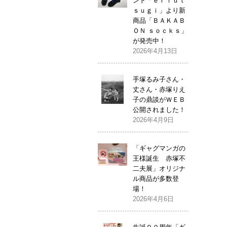
ンド「ｅｒｉｕｔ
ｓｕｇｉ」より新
商品「ＢＡＫＡＢ
ＯＮ ｓｏｃｋｓ」
が発売中！
2026年4月13日
手塚るみ子さん・
丈さん・赤塚りえ
子の鼎談がＷＥＢ
公開されました！
2026年4月9日
「ギャグマンガの
王様誕生 赤塚不
二夫展」オリジナ
ル商品が多数登
場！
2026年4月6日