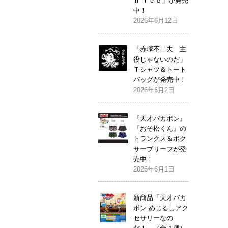
ｎ Ｔｅｅ」が発売
中！
2026年6月12日
「赤塚不二夫 主
役じゃないのだ」
Ｔシャツ＆トート
バッグが発売中！
2026年6月2日
『天才バカボン』
『おそ松くん』の
トランクス＆ボク
サーブリーフが発
売中！
2026年6月1日
新商品「天才バカ
ボン めじるしアク
セサリーなの