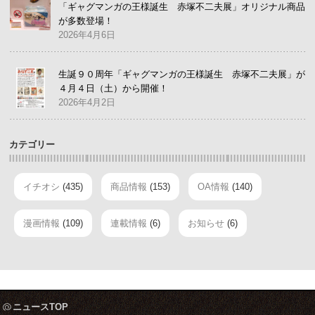
「ギャグマンガの王様誕生 赤塚不二夫展」オリジナル商品
が多数登場！
2026年4月6日
生誕９０周年「ギャグマンガの王様誕生 赤塚不二夫展」が
４月４日（土）から開催！
2026年4月2日
カテゴリー
イチオシ
(435)
商品情報
(153)
OA情報
(140)
漫画情報
(109)
連載情報
(6)
お知らせ
(6)
ニュースTOP