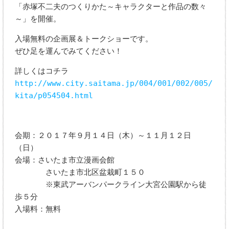
「赤塚不二夫のつくりかた～キャラクターと作品の数々
～」を開催。
入場無料の企画展＆トークショーです。
ぜひ足を運んでみてください！
詳しくはコチラ
http://www.city.saitama.jp/004/001/002/005/
kita/p054504.html
会期：２０１７年９月１４日（木）～１１月１２日
（日）
会場：さいたま市立漫画会館
さいたま市北区盆栽町１５０
※東武アーバンパークライン大宮公園駅から徒
歩５分
入場料：無料