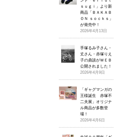
ンド「ｅｒｉｕｔ
ｓｕｇｉ」より新
商品「ＢＡＫＡＢ
ＯＮ ｓｏｃｋｓ」
が発売中！
2026年4月13日
手塚るみ子さん・
丈さん・赤塚りえ
子の鼎談がＷＥＢ
公開されました！
2026年4月9日
「ギャグマンガの
王様誕生 赤塚不
二夫展」オリジナ
ル商品が多数登
場！
2026年4月6日