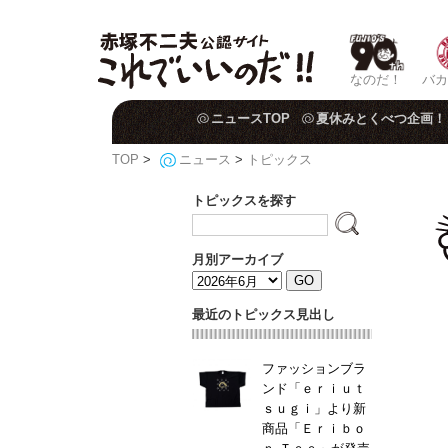
なのだ！
バカ
ニュースTOP
夏休みとくべつ企画！
TOP
>
ニュース
>
トピックス
トピックスを探す
月別アーカイブ
最近のトピックス見出し
ファッションブラ
ンド「ｅｒｉｕｔ
ｓｕｇｉ」より新
商品「Ｅｒｉｂｏ