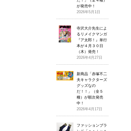
だ！」（全４種）
が発売中！
2026年5月1日
寺沢大介先生によ
るリメイクマンガ
『ア太郎！』単行
本が４月３０日
（木）発売！
2026年4月27日
新商品「赤塚不二
夫キャラクターズ
グッズなの
だ！！」（全５
種）が順次発売
中！
2026年4月17日
ファッションブラ