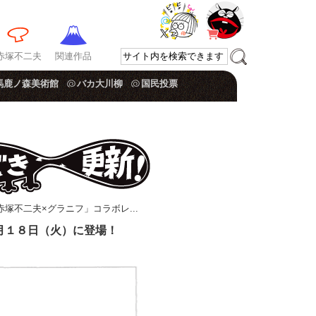
赤塚不二夫
関連作品
馬鹿ノ森美術館
バカ大川柳
国民投票
赤塚不二夫×グラニフ」コラボレ...
月１８日（火）に登場！