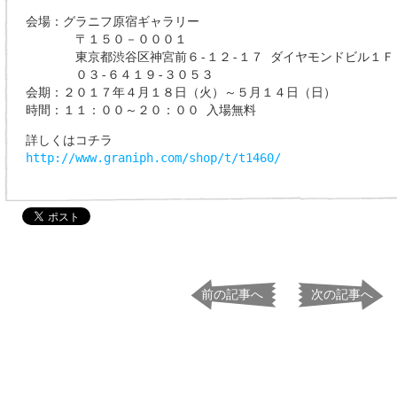
会場：グラニフ原宿ギャラリー
〒１５０－０００１
東京都渋谷区神宮前６‐１２‐１７ ダイヤモンドビル１Ｆ
０３‐６４１９‐３０５３
会期：２０１７年４月１８日（火）～５月１４日（日）
時間：１１：００～２０：００ 入場無料
詳しくはコチラ
http://www.graniph.com/shop/t/t1460/
前の記事へ
次の記事へ