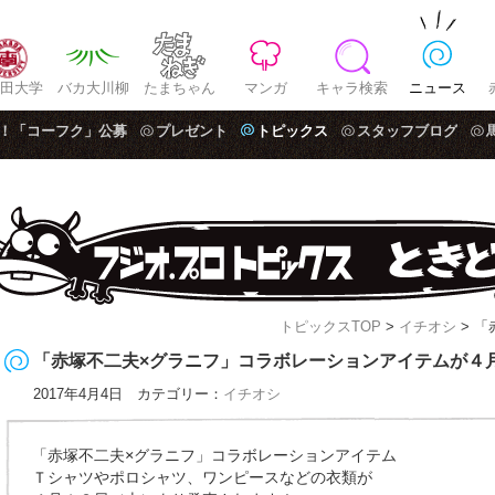
田大学
バカ大川柳
たまちゃん
マンガ
キャラ検索
ニュース
！「コーフク」公募
プレゼント
トピックス
スタッフブログ
トピックスTOP
>
イチオシ
> 「
「赤塚不二夫×グラニフ」コラボレーションアイテムが４
2017年4月4日 カテゴリー：
イチオシ
「赤塚不二夫×グラニフ」コラボレーションアイテム
Ｔシャツやポロシャツ、ワンピースなどの衣類が