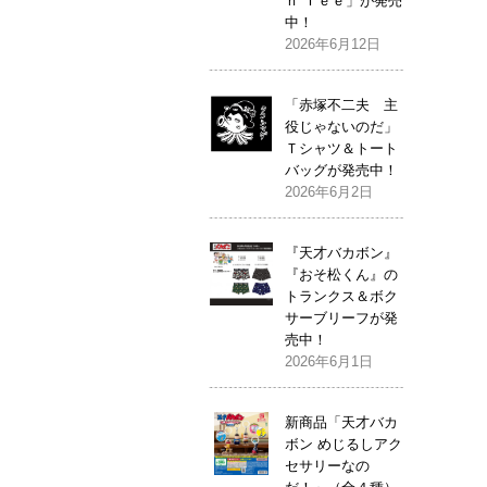
ｎ Ｔｅｅ」が発売
中！
2026年6月12日
「赤塚不二夫 主
役じゃないのだ」
Ｔシャツ＆トート
バッグが発売中！
2026年6月2日
『天才バカボン』
『おそ松くん』の
トランクス＆ボク
サーブリーフが発
売中！
2026年6月1日
新商品「天才バカ
ボン めじるしアク
セサリーなの