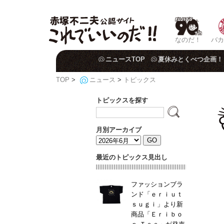
なのだ！
バカ
ニュースTOP
夏休みとくべつ企画！
TOP
>
ニュース
>
トピックス
トピックスを探す
月別アーカイブ
最近のトピックス見出し
ファッションブラ
ンド「ｅｒｉｕｔ
ｓｕｇｉ」より新
商品「Ｅｒｉｂｏ