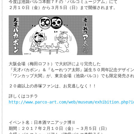
今度は池袋パルコ本館７Ｆの「パルコミュージアム」にて
２月１０日（金）から３月５日（日）まで開催されます。
大阪会場（梅田ロフト）で大好評により完売した
『天才バカボン』＆『もーれつア太郎』誕生５０周年記念デザイ
「ワンカップ大関」が、東京会場（池袋パルコ）でも限定発売さ
２０歳以上の赤塚ファンは、お見逃しなく！！
詳しくはコチラ
http://www.parco-art.com/web/museum/exhibition.php?i
イベント名：日本酒マニアック博Ⅱ
期間：２０１７年２月１０日（金）～３月５日（日）