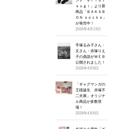
ンド「ｅｒｉｕｔ
ｓｕｇｉ」より新
商品「ＢＡＫＡＢ
ＯＮ ｓｏｃｋｓ」
が発売中！
2026年4月13日
手塚るみ子さん・
丈さん・赤塚りえ
子の鼎談がＷＥＢ
公開されました！
2026年4月9日
「ギャグマンガの
王様誕生 赤塚不
二夫展」オリジナ
ル商品が多数登
場！
2026年4月6日