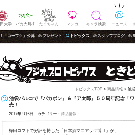
田大学
バカ大川柳
たまちゃん
マンガ
キャラ検索
ニュース
！「コーフク」公募
プレゼント
トピックス
スタッフブログ
トピックスTOP
>
商品情報
> 池
池袋パルコで『バカボン』＆『ア太郎』５０周年記念「ワ
売！
2017年2月6日 カテゴリー：
商品情報
梅田ロフトで好評を博した「日本酒マニアック博Ⅱ」が、