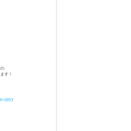
ンの
れます！
d=1053