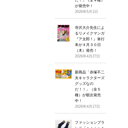
だ！」（全４種）
が発売中！
2026年5月1日
寺沢大介先生によ
るリメイクマンガ
『ア太郎！』単行
本が４月３０日
（木）発売！
2026年4月27日
新商品「赤塚不二
夫キャラクターズ
グッズなの
だ！！」（全５
種）が順次発売
中！
2026年4月17日
ファッションブラ