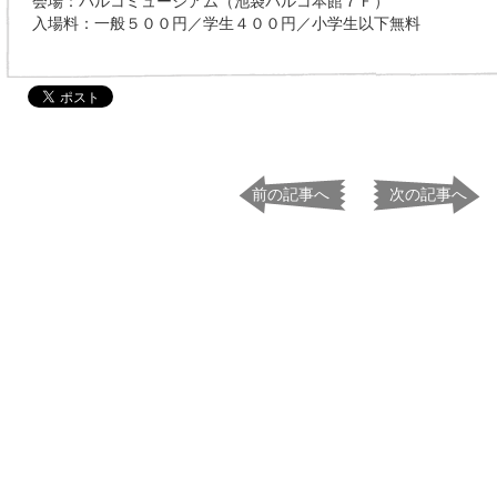
会場：パルコミュージアム（池袋パルコ本館７Ｆ）
入場料：一般５００円／学生４００円／小学生以下無料
前の記事へ
次の記事へ