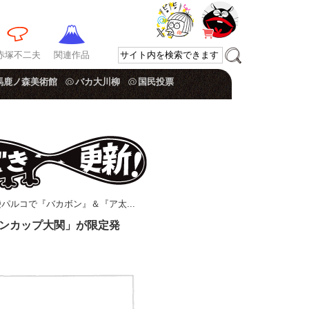
赤塚不二夫
関連作品
馬鹿ノ森美術館
バカ大川柳
国民投票
袋パルコで『バカボン』＆『ア太...
ンカップ大関」が限定発