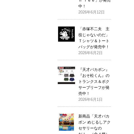
ｎ Ｔｅｅ」が発売
中！
2026年6月12日
「赤塚不二夫 主
役じゃないのだ」
Ｔシャツ＆トート
バッグが発売中！
2026年6月2日
『天才バカボン』
『おそ松くん』の
トランクス＆ボク
サーブリーフが発
売中！
2026年6月1日
新商品「天才バカ
ボン めじるしアク
セサリーなの