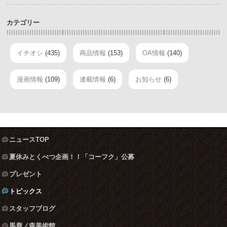
カテゴリー
イチオシ
(435)
商品情報
(153)
OA情報
(140)
漫画情報
(109)
連載情報
(6)
お知らせ
(6)
ニュースTOP
夏休みとくべつ企画！！「コーフク」公募
プレゼント
トピックス
スタッフブログ
馬鹿ノ森美術館