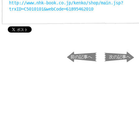
http://www.nhk-book.co.jp/kenko/shop/main.jsp?
trxID=C5010101&webCode=61895462010
前の記事へ
次の記事へ