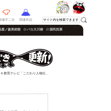
赤塚不二夫
関連作品
馬鹿ノ森美術館
バカ大川柳
国民投票
ＨＫ教育テレビ「こだわり人物伝...