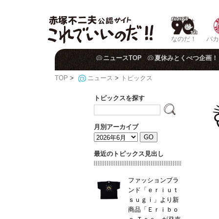
なのだ！
バカ
ニュースTOP
夏休みとくべつ企画！
TOP
>
ニュース
>
トピックス
トピックスを探す
月別アーカイブ
最近のトピックス見出し
ファッションブラ
ンド「ｅｒｉｕｔ
ｓｕｇｉ」より新
商品「Ｅｒｉｂｏ