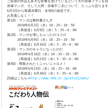
ご自身の作品も多大な影響を受けているという大の赤塚ファンを
赤塚マンガ、そして人間・赤塚不二夫について、たっぷり語りま
6月2日から毎週水曜日、全4回の放送です。
お見逃しなく！！
第1回：マンガは教科書ざんす
2010年6月2日（水）10：25～10：50
［再放送］6月9日（水）5：35～6：00
第2回：マンガを壊しちゃったのココロ
2010年6月9日（水）10：25～10：50
［再放送］6月16日（水）5：35～6：00
第3回：マンガのキャラになったのだ
2010年6月16日（水）10：25～10：50
［再放送］6月23日（水）5：35～6：00
第4回：尊敬されたくニャいニャロメ！
2010年6月23日（水）10：25～10：00
［再放送］6月30日（水）5：35～6：00
詳細はこちら→
http://www.nhk.or.jp/etv22/wen/