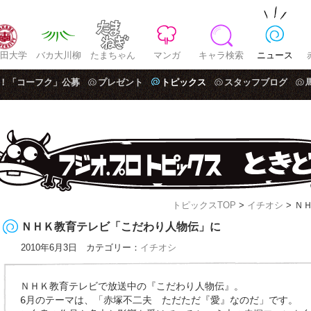
田大学
バカ大川柳
たまちゃん
マンガ
キャラ検索
ニュース
！「コーフク」公募
プレゼント
トピックス
スタッフブログ
トピックスTOP
>
イチオシ
> Ｎ
ＮＨＫ教育テレビ「こだわり人物伝」に
2010年6月3日 カテゴリー：
イチオシ
ＮＨＫ教育テレビで放送中の『こだわり人物伝』。
6月のテーマは、「赤塚不二夫 ただただ『愛』なのだ」です。