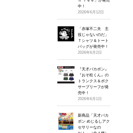
ｎ Ｔｅｅ」が発売
中！
2026年6月12日
「赤塚不二夫 主
役じゃないのだ」
Ｔシャツ＆トート
バッグが発売中！
2026年6月2日
『天才バカボン』
『おそ松くん』の
トランクス＆ボク
サーブリーフが発
売中！
2026年6月1日
新商品「天才バカ
ボン めじるしアク
セサリーなの