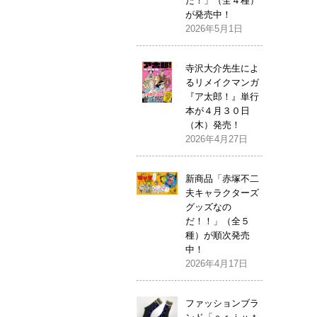
だ！」（全４種）
が発売中！
2026年5月1日
寺沢大介先生によ
るリメイクマンガ
『ア太郎！』単行
本が４月３０日
（木）発売！
2026年4月27日
新商品「赤塚不二
夫キャラクターズ
グッズなの
だ！！」（全５
種）が順次発売
中！
2026年4月17日
ファッションブラ