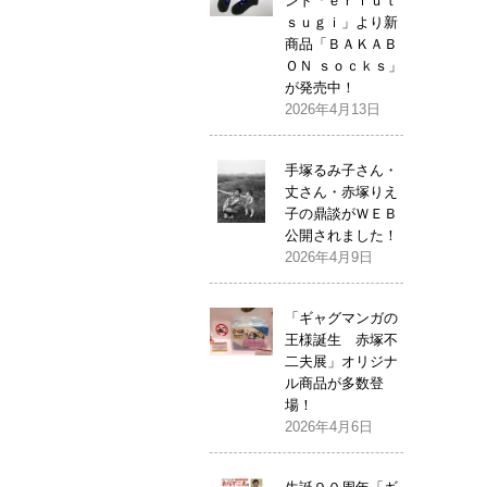
ンド「ｅｒｉｕｔ
ｓｕｇｉ」より新
商品「ＢＡＫＡＢ
ＯＮ ｓｏｃｋｓ」
が発売中！
2026年4月13日
手塚るみ子さん・
丈さん・赤塚りえ
子の鼎談がＷＥＢ
公開されました！
2026年4月9日
「ギャグマンガの
王様誕生 赤塚不
二夫展」オリジナ
ル商品が多数登
場！
2026年4月6日