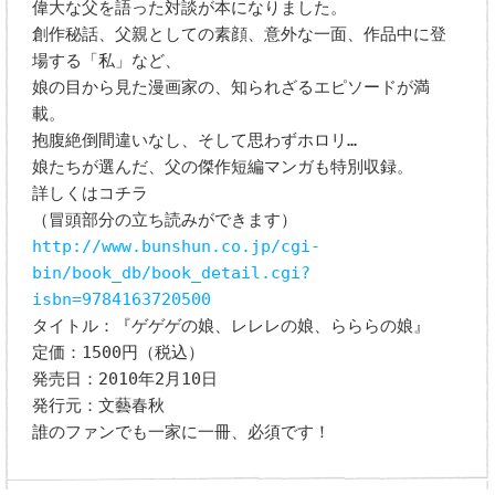
偉大な父を語った対談が本になりました。
創作秘話、父親としての素顔、意外な一面、作品中に登
場する「私」など、
娘の目から見た漫画家の、知られざるエピソードが満
載。
抱腹絶倒間違いなし、そして思わずホロリ…
娘たちが選んだ、父の傑作短編マンガも特別収録。
詳しくはコチラ
（冒頭部分の立ち読みができます）
http://www.bunshun.co.jp/cgi-
bin/book_db/book_detail.cgi?
isbn=9784163720500
タイトル：『ゲゲゲの娘、レレレの娘、らららの娘』
定価：1500円（税込）
発売日：2010年2月10日
発行元：文藝春秋
誰のファンでも一家に一冊、必須です！