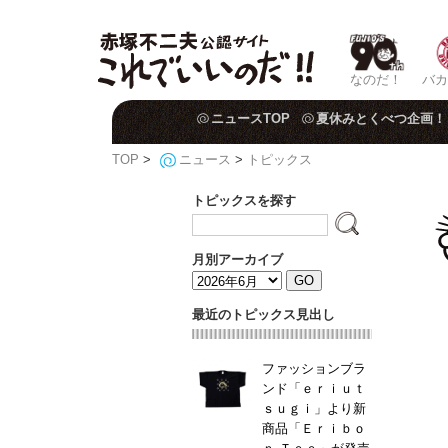
なのだ！
バカ
ニュースTOP
夏休みとくべつ企画！
TOP
>
ニュース
>
トピックス
トピックスを探す
月別アーカイブ
最近のトピックス見出し
ファッションブラ
ンド「ｅｒｉｕｔ
ｓｕｇｉ」より新
商品「Ｅｒｉｂｏ