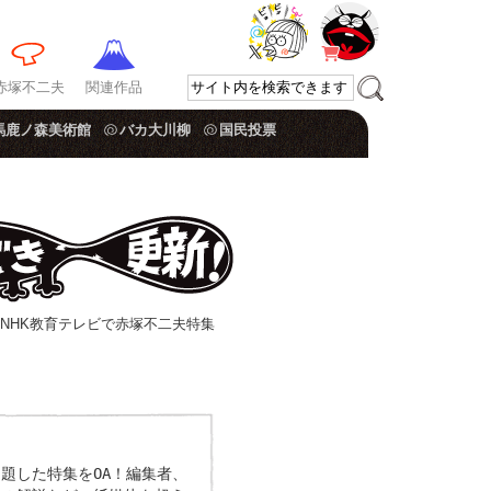
赤塚不二夫
関連作品
馬鹿ノ森美術館
バカ大川柳
国民投票
 NHK教育テレビで赤塚不二夫特集
題した特集をOA！編集者、