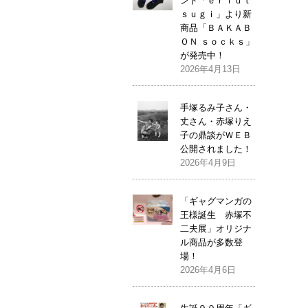
ンド「ｅｒｉｕｔ
ｓｕｇｉ」より新
商品「ＢＡＫＡＢ
ＯＮ ｓｏｃｋｓ」
が発売中！
2026年4月13日
手塚るみ子さん・
丈さん・赤塚りえ
子の鼎談がＷＥＢ
公開されました！
2026年4月9日
「ギャグマンガの
王様誕生 赤塚不
二夫展」オリジナ
ル商品が多数登
場！
2026年4月6日