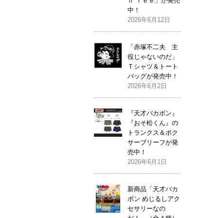
ｎ Ｔｅｅ」が発売
中！
2026年6月12日
「赤塚不二夫 主
役じゃないのだ」
Ｔシャツ＆トート
バッグが発売中！
2026年6月2日
『天才バカボン』
『おそ松くん』の
トランクス＆ボク
サーブリーフが発
売中！
2026年6月1日
新商品「天才バカ
ボン めじるしアク
セサリーなの