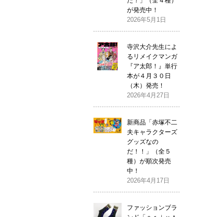
だ！」（全４種）
が発売中！
2026年5月1日
寺沢大介先生によ
るリメイクマンガ
『ア太郎！』単行
本が４月３０日
（木）発売！
2026年4月27日
新商品「赤塚不二
夫キャラクターズ
グッズなの
だ！！」（全５
種）が順次発売
中！
2026年4月17日
ファッションブラ