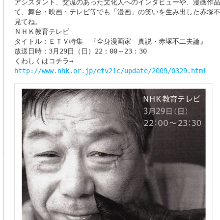
アシスタント、交流のあった文化人へのインタビューや、漫画作
て、舞台・映画・テレビ等でも「漫画」の笑いを生み出した赤塚
見てね。
ＮＨＫ教育テレビ
タイトル：ＥＴＶ特集 『全身漫画家 真説・赤塚不二夫論』
放送日時：3月29日（日）22：00～23：30
くわしくはコチラ→
http://www.nhk.or.jp/etv21c/update/2009/0329.html