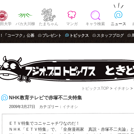
田大学
バカ大川柳
たまちゃん
マンガ
キャラ検索
ニュース
！「コーフク」公募
プレゼント
トピックス
スタッフブログ
トピックスTOP
>
イチオシ
>
NHK教育テレビで赤塚不二夫特集
2009年3月27日 カテゴリー：
イチオシ
ＥＴＶ特集でコニャニャチワなのだ！
ＮＨＫ「ＥＴＶ特集」で、「全身漫画家 真説・赤塚不二夫論」と