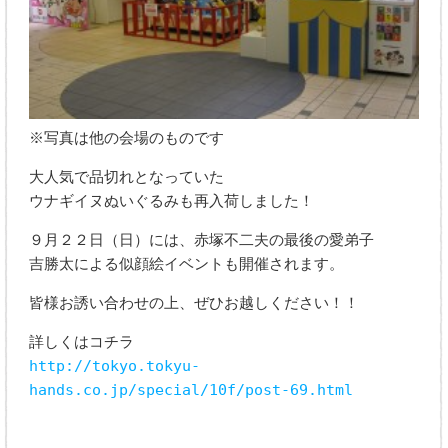
※写真は他の会場のものです
大人気で品切れとなっていた
ウナギイヌぬいぐるみも再入荷しました！
９月２２日（日）には、赤塚不二夫の最後の愛弟子
吉勝太による似顔絵イベントも開催されます。
皆様お誘い合わせの上、ぜひお越しください！！
詳しくはコチラ
http://tokyo.tokyu-
hands.co.jp/special/10f/post-69.html