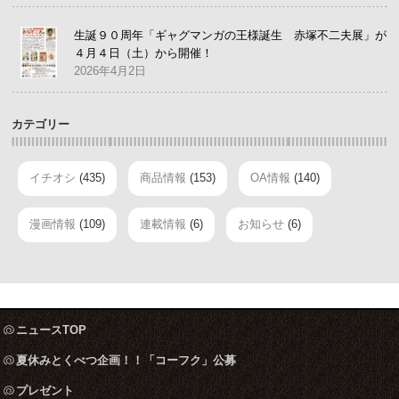
生誕９０周年「ギャグマンガの王様誕生 赤塚不二夫展」が
４月４日（土）から開催！
2026年4月2日
カテゴリー
イチオシ
(435)
商品情報
(153)
OA情報
(140)
漫画情報
(109)
連載情報
(6)
お知らせ
(6)
ニュースTOP
夏休みとくべつ企画！！「コーフク」公募
プレゼント