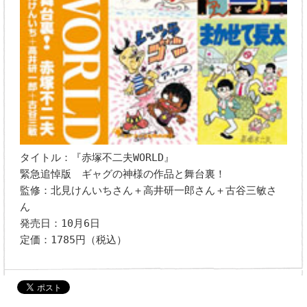
タイトル：『赤塚不二夫WORLD』
緊急追悼版 ギャグの神様の作品と舞台裏！
監修：北見けんいちさん＋高井研一郎さん＋古谷三敏さ
ん
発売日：10月6日
定価：1785円（税込）