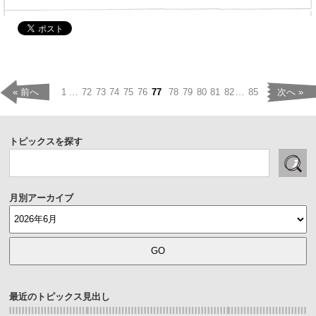
…
…
« 前へ
1
72
73
74
75
76
77
78
79
80
81
82
85
次へ »
トピックスを探す
月別アーカイブ
最近のトピックス見出し