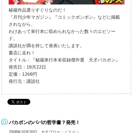
秘蔵作品選りすぐりなのだ！
『月刊少年マガジン』『コミックボンボン』などに掲載
されながら、
わけあって単行本に収められなかった数々のエピソー
ド。
講談社が満を持して発表いたします。
書店に走れ！
タイトル：『秘蔵単行本未収録傑作選 天才バカボン』
発売日：10月22日
定価：1260円
発行元：講談社
バカボンのパパの哲学書？発売！
2008年10月20日 カテゴリー：
イチオシ