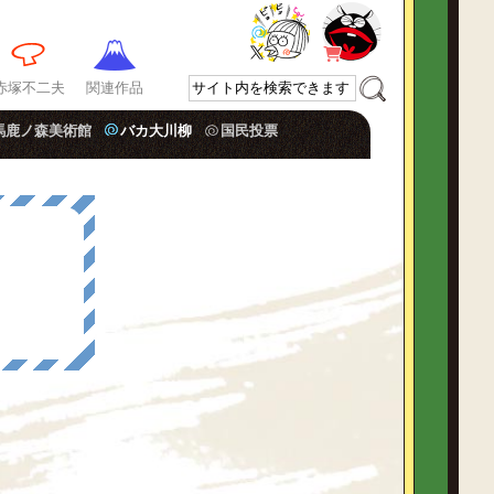
赤塚不二夫
関連作品
馬鹿ノ森美術館
バカ大川柳
国民投票