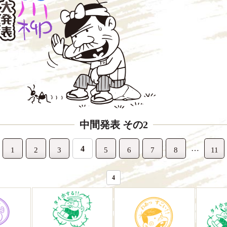
中間発表 その2
…
4
1
2
3
5
6
7
8
11
4