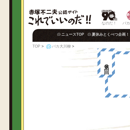
なのだ！
バカ
ニュースTOP
夏休みとくべつ企画！
TOP
>
バカ大川柳
>
第８回