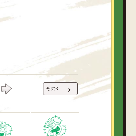
›
その3