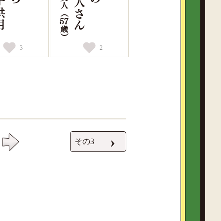
3
2
›
その3