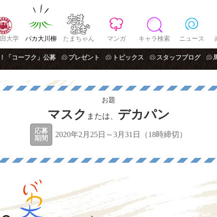
田大学
バカ大川柳
たまちゃん
マンガ
キャラ検索
ニュース
！「コーフク」公募
プレゼント
トピックス
スタッフブログ
お題
マスク
デカパン
または、
応募
2020年2月25日～3月31日（18時締切）
期間