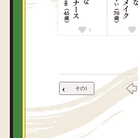
3
‹
その1