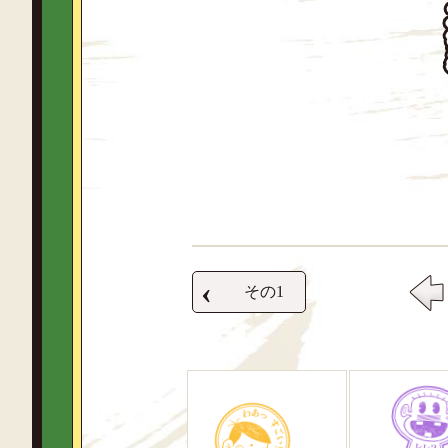
‹
その1