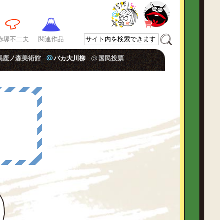
赤塚不二夫
関連作品
馬鹿ノ森美術館
バカ大川柳
国民投票