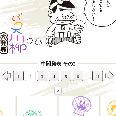
中間発表 その2
…
2
1
3
4
5
6
11
2