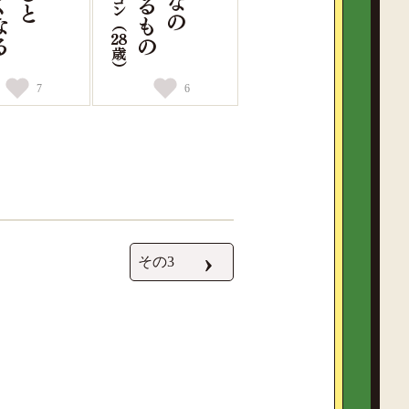
7
6
›
その3