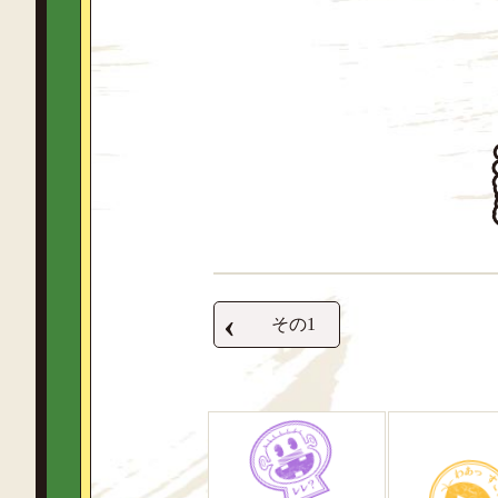
‹
その1