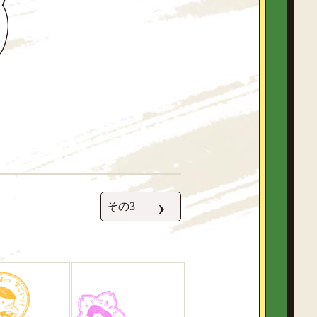
›
その3