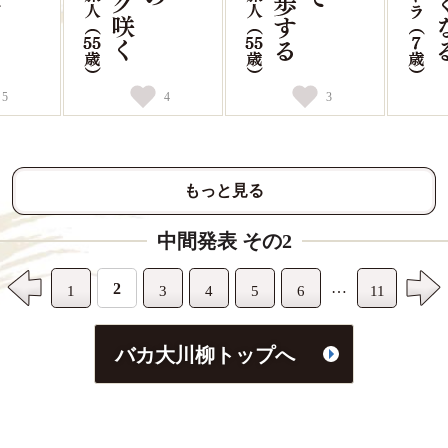
5
4
3
もっと見る
中間発表 その2
…
2
1
3
4
5
6
11
バカ大川柳トップへ