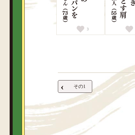
3
‹
その1