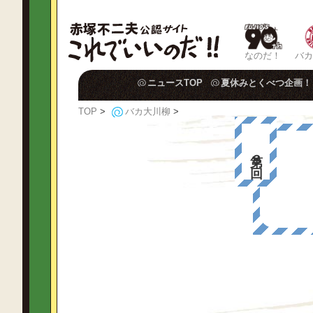
なのだ！
バカ
ニュースTOP
夏休みとくべつ企画！
TOP
>
バカ大川柳
>
第８回