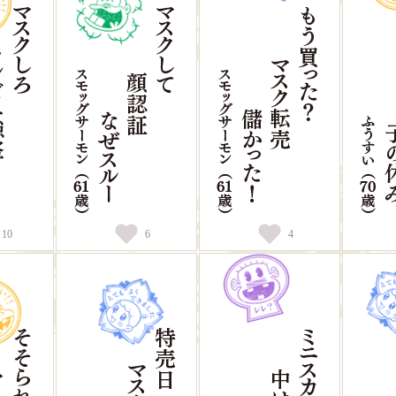
10
6
4