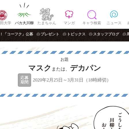
田大学
バカ大川柳
たまちゃん
マンガ
キャラ検索
ニュース
！「コーフク」公募
プレゼント
トピックス
スタッフブログ
お題
マスク
デカパン
または、
応募
2020年2月25日～3月31日（18時締切）
期間