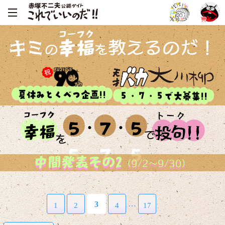
コーフク
キミ
幸福
教えるのだ！
の
を
夏休みとくべつ企画!!
５・７・５で大募集!!
コーフク
トーク
５
・
７
・
５
幸
福
投
句
!!
で
を
中間発表その2
（9/2～9/30）
…
3
1
2
4
17