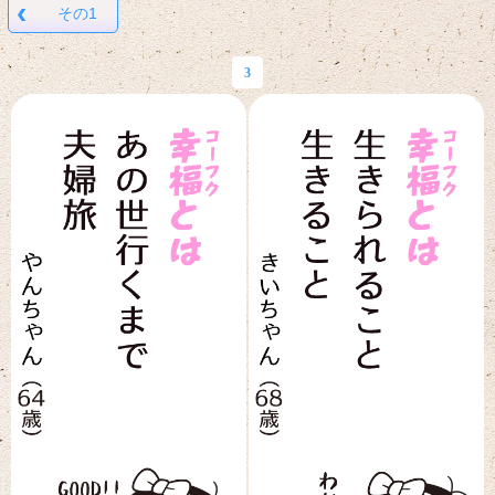
‹
その1
3