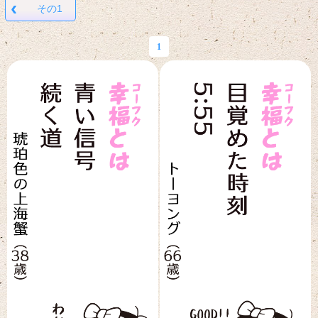
‹
その1
1