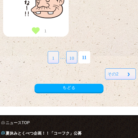
1
…
11
1
10
›
その2
もどる
ニュースTOP
夏休みとくべつ企画！！「コーフク」公募