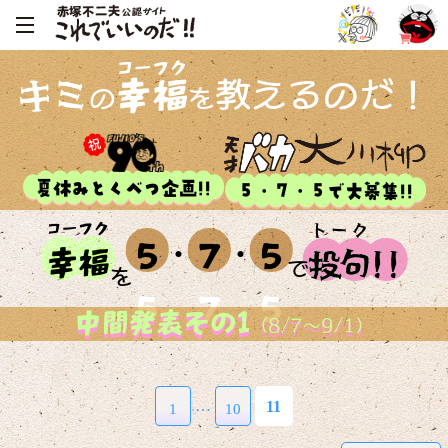
コーフク
キミ
幸福
教えるのだ！
の
を
夏休みとくべつ企画!!
５・７・５で大募集!!
コーフク
トーク
５
・
７
・
５
幸
福
投
句
!!
で
を
中間発表その1
（8/7～9/1）
…
11
1
10