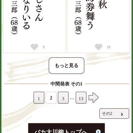
9
19
もっと見る
中間発表 その1
…
2
1
3
13
›
その2
バカ大川柳トップへ