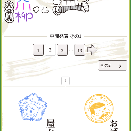
中間発表 その1
…
2
1
3
13
›
その2
2