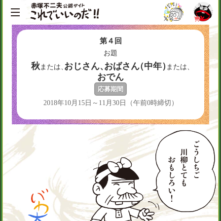
第４回
お題
秋
おじさん
、
おばさ
ん
（中年
）
または
、
または
、
おでん
応募期間
2018年10月15日～11月30日（午前0時締切）