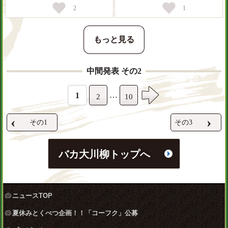
2
1
もっと見る
中間発表 その2
…
1
2
10
‹
›
その1
その3
バカ大川柳トップへ
ニュースTOP
夏休みとくべつ企画！！「コーフク」公募