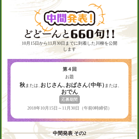
10月15日から11月30日までに
到着した川柳を公開
します
第４回
お題
秋
おじさん
、
おばさ
ん
（中年
）
または
、
または
、
おでん
応募期間
2018年10月15日～11月30日（午前0時締切）
中間発表 その2