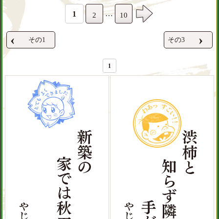
…
1
2
10
‹
›
その1
その3
1