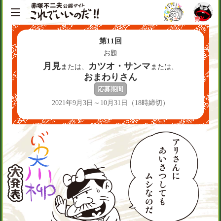
第
11
回
お題
月見
カツオ・サンマ
または、
または、
おまわりさん
応募期間
2021年9月3日～10月31日（18時締切）