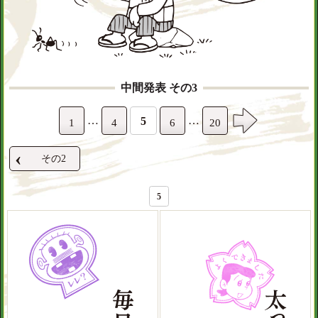
中間発表 その3
…
…
5
1
4
6
20
‹
その2
5