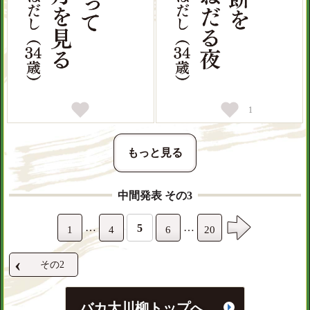
0
1
もっと見る
中間発表 その3
…
…
5
1
4
6
20
‹
その2
バカ大川柳トップへ