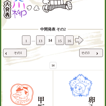
中間発表 その2
…
14
1
13
15
16
‹
›
その1
その3
14