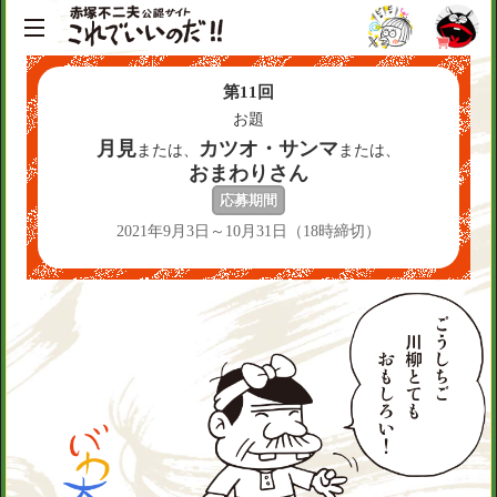
第
11
回
お題
月見
カツオ・サンマ
または、
または、
おまわりさん
応募期間
2021年9月3日～10月31日（18時締切）