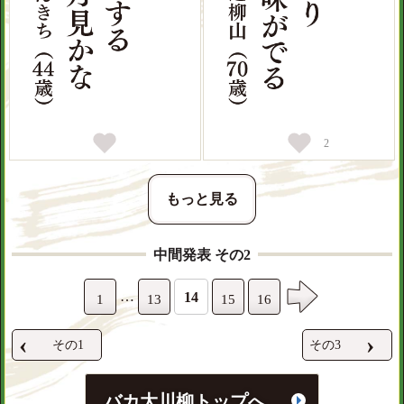
0
2
もっと見る
中間発表 その2
…
14
1
13
15
16
‹
›
その1
その3
バカ大川柳トップへ