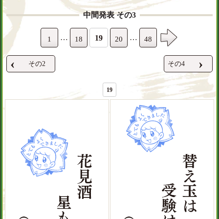
中間発表 その3
…
…
19
1
18
20
48
‹
›
その2
その4
19