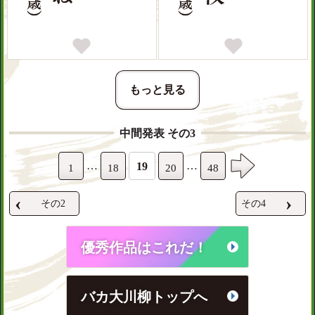
0
0
もっと見る
中間発表 その3
…
…
19
1
18
20
48
‹
›
その2
その4
優秀作品はこれだ！
バカ大川柳トップへ