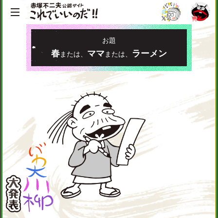
お題
春
ママ
ラーメン
または、
または、