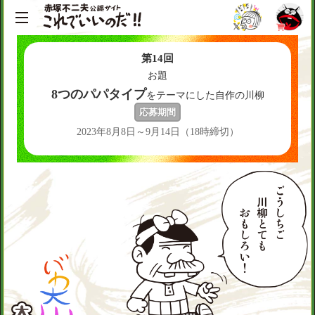
第
14
回
お題
8つのパパタイプ
をテーマにした自作の川柳
応募期間
2023年8月8日～9月14日（18時締切）