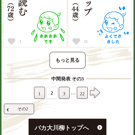
1
11
もっと見る
中間発表 その3
…
2
1
3
22
‹
その2
バカ大川柳トップへ