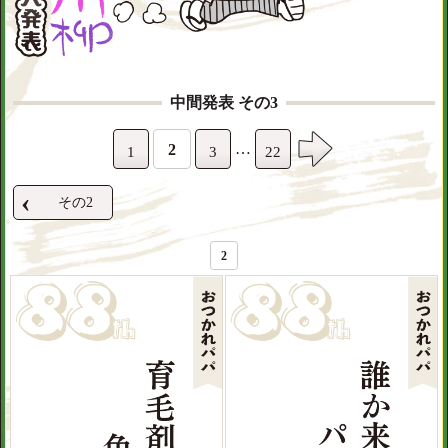
中間発表 その3
…
2
1
3
22
‹
その2
2