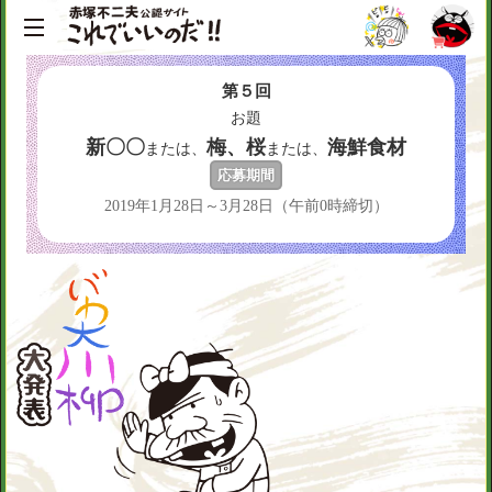
第５回
お題
新〇〇
梅、桜
海鮮食材
または、
または、
応募期間
2019年1月28日～3月28日（午前0時締切）