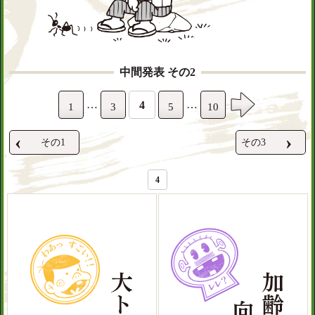
中間発表 その2
…
…
4
1
3
5
10
‹
›
その1
その3
4