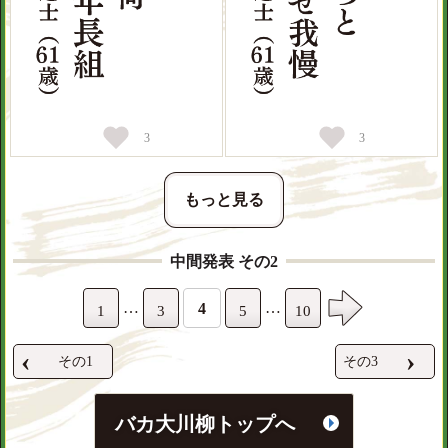
3
3
もっと見る
中間発表 その2
…
…
4
1
3
5
10
‹
›
その1
その3
バカ大川柳トップへ