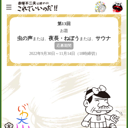
第
13
回
お題
虫の声
夜長・ねぼう
サウナ
または、
または、
応募期間
2022年9月30日～11月14日（18時締切）