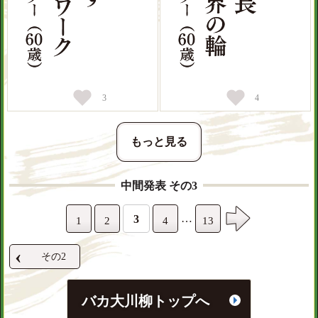
3
4
もっと見る
中間発表 その3
…
3
1
2
4
13
‹
その2
バカ大川柳トップへ