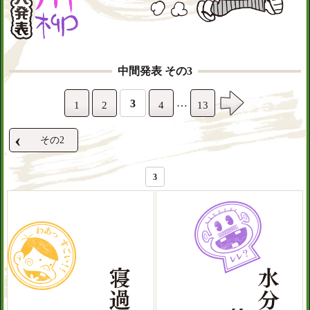
中間発表 その3
…
3
1
2
4
13
‹
その2
3