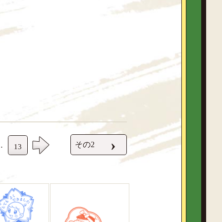
›
その2
…
13