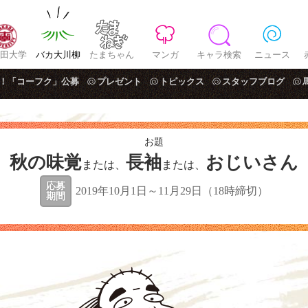
田大学
バカ大川柳
たまちゃん
マンガ
キャラ検索
ニュース
！「コーフク」公募
プレゼント
トピックス
スタッフブログ
お題
秋の味覚
長袖
おじいさん
または、
または、
応募
2019年10月1日～11月29日（18時締切）
期間