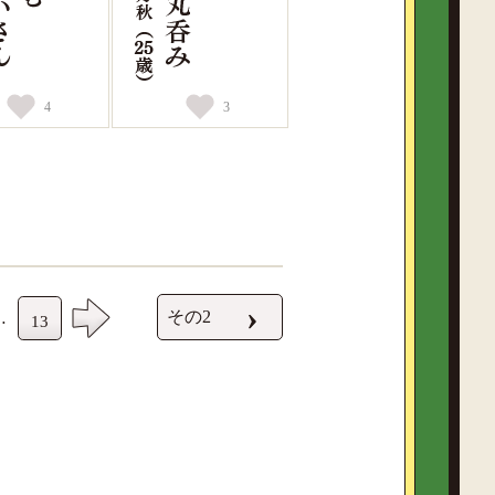
4
3
›
その2
…
13