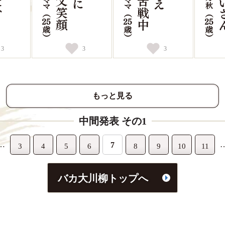
3
3
3
もっと見る
中間発表 その1
…
7
3
4
5
6
8
9
10
11
バカ大川柳トップへ