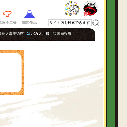
赤塚不二夫
関連作品
馬鹿ノ森美術館
バカ大川柳
国民投票