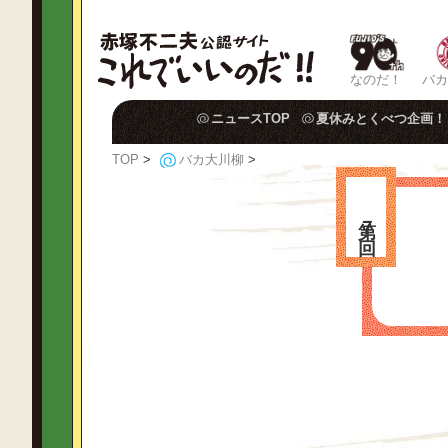
なのだ！
バカ
ニュースTOP
夏休みとくべつ企画！
TOP
>
バカ大川柳
>
第７回