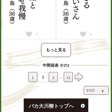
3
3
もっと見る
中間発表 その1
…
2
1
3
13
›
その2
バカ大川柳トップへ