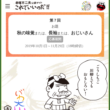
第７回
お題
秋の味覚
長袖
おじいさん
または、
または、
応募期間
2019年10月1日～11月29日（18時締切）