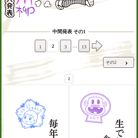
中間発表 その1
…
2
1
3
13
›
その2
2