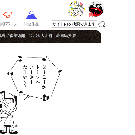
赤塚不二夫
関連作品
馬鹿ノ森美術館
バカ大川柳
国民投票