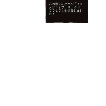
バカボンのパパが「イク
メン・オブ・ザ・イヤー
２０１７」を受賞しまし
た！