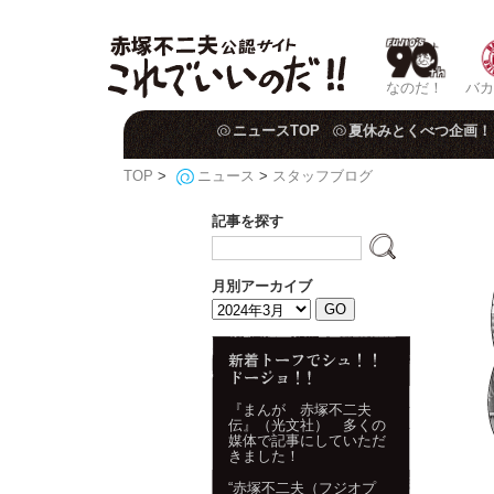
なのだ！
バカ
ニュースTOP
夏休みとくべつ企画！
TOP
>
ニュース
>
スタッフブログ
記事を探す
月別アーカイブ
『まんが 赤塚不二夫
伝』（光文社） 多くの
媒体で記事にしていただ
きました！
“赤塚不二夫（フジオプ