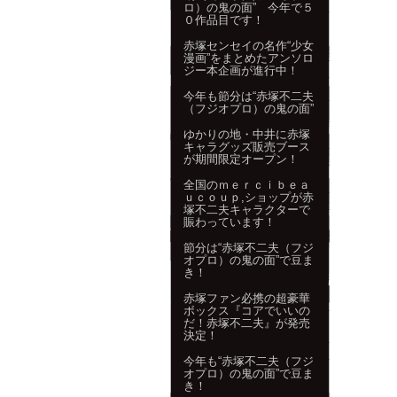
ロ）の鬼の面” 今年で５
０作品目です！
赤塚センセイの名作“少女
漫画”をまとめたアンソロ
ジー本企画が進行中！
今年も節分は“赤塚不二夫
（フジオプロ）の鬼の面”
ゆかりの地・中井に赤塚
キャラグッズ販売ブース
が期間限定オープン！
全国のｍｅｒｃｉｂｅａ
ｕｃｏｕｐ,ショップが赤
塚不二夫キャラクターで
賑わっています！
節分は“赤塚不二夫（フジ
オプロ）の鬼の面”で豆ま
き！
赤塚ファン必携の超豪華
ボックス『コアでいいの
だ！赤塚不二夫』が発売
決定！
今年も“赤塚不二夫（フジ
オプロ）の鬼の面”で豆ま
き！