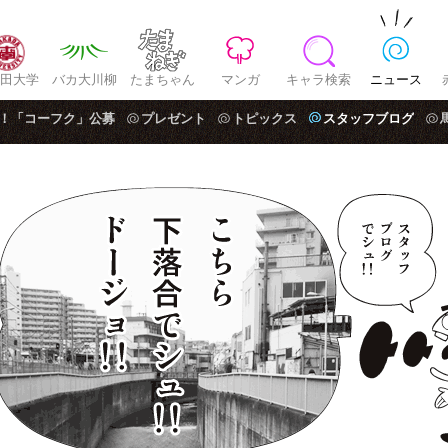
田大学
バカ大川柳
たまちゃん
マンガ
キャラ検索
ニュース
！「コーフク」公募
プレゼント
トピックス
スタッフブログ